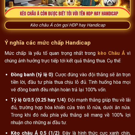
Kèo châu Á còn gọi HDP hay Handicap
Ý nghĩa các mức chấp Handicap
Mức chấp là yếu tố quan trọng nhất trong
kèo Châu Á
vì
chúng ảnh hưởng trực tiếp tới kết quả thắng thua. Cụ thể:
Đồng banh (tỷ lệ 0)
: Cược đúng vào đội thắng sẽ ăn trọn
tiền lời, đầu tư phía thua chịu lỗ đủ. Tình huống hòa mọi
vé đồng banh đều nhận hoàn trả lại 100% vốn.
Tỷ lệ 0/0.5 (0.25 hay 1/4)
: Đội mạnh thắng giúp thu về lãi
đủ, trường hợp hòa khiến cửa trên lỗ nửa, dưới ăn nửa.
Trong khi đó nếu phía yếu thắng sẽ mang về 100% lợi
nhuận cho những ai đầu tư.
Kèo châu Á 0.5 (1/2)
: Đây là hình thức cực xanh chín,