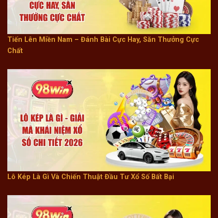
Tiến Lên Miền Nam – Đánh Bài Cực Hay, Săn Thưởng Cực
Chất
Lô Kép Là Gì Và Chiến Thuật Đầu Tư Xổ Số Bất Bại