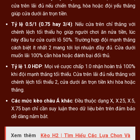
cửa trên lãi đủ nếu chiến thắng, hòa hoặc đội yếu thắng
giúp cửa dưới ăn trọn tiền.
Tỷ lệ 0.5/1 (0.75 hay 3/4)
: Nếu cửa trên chỉ thắng với
chênh lệch tối thiểu họ giúp người chơi ăn nửa tiền, lúc
này đầu tư cửa cưới lỗ 50%. Trường hợp đội mạnh thắng
cách biệt ít nhất 2 mang tới lợi nhuận đầy đủ. Cửa dưới
muốn lãi 100% cần hòa hoặc đánh bại đối thủ.
Tỷ lệ 1.0 HDP
: Mọi vé cược chấp 1.0 nhận hoàn trả 100%
khi đội mạnh thắng tối thiểu. Cửa trên lãi đủ nếu thắng với
chênh lệch tối thiểu 2, cửa dưới ăn trọn tiền khi hòa hoặc
thắng.
Các mức kèo châu Á khác
: Đều thuộc dạng X, X.25, X.5,
X.75 bạn chỉ cần suy luận theo dữ liệu bên trên đảm bảo
dễ dàng nắm bắt.
Xem thêm
Kèo H2 | Tìm Hiểu Các Lựa Chọn Và