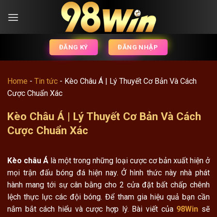
ĐĂNG KÝ
ĐĂNG NHẬP
Home
-
Tin tức
-
Kèo Châu Á | Lý Thuyết Cơ Bản Và Cách
Cược Chuẩn Xác
Kèo Châu Á | Lý Thuyết Cơ Bản Và Cách
Cược Chuẩn Xác
Kèo châu Á
là một trong những loại cược cơ bản xuất hiện ở
mọi trận đấu bóng đá hiện nay. Ở hình thức này nhà phát
hành mang tới sự cân bằng cho 2 cửa đặt bất chấp chênh
lệch thực lực các đội bóng. Để tham gia hiệu quả bạn cần
nắm bắt cách hiểu và cược hợp lý. Bài viết của
98Win
sẽ