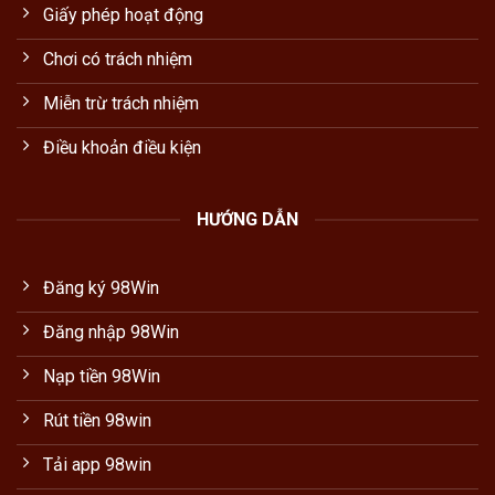
Giấy phép hoạt động
Chơi có trách nhiệm
Miễn trừ trách nhiệm
Điều khoản điều kiện
HƯỚNG DẪN
Đăng ký 98Win
Đăng nhập 98Win
Nạp tiền 98Win
Rút tiền 98win
Tải app 98win