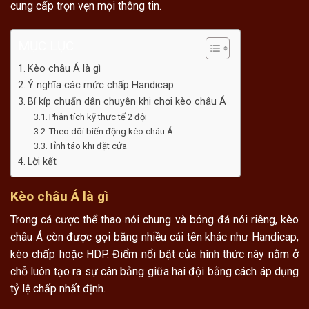
cung cấp trọn vẹn mọi thông tin.
MỤC LỤC
Kèo châu Á là gì
Ý nghĩa các mức chấp Handicap
Bí kíp chuẩn dân chuyên khi chơi kèo châu Á
Phân tích kỹ thực tế 2 đội
Theo dõi biến động kèo châu Á
Tỉnh táo khi đặt cửa
Lời kết
Kèo châu Á là gì
Trong cá cược thể thao nói chung và bóng đá nói riêng, kèo
châu Á còn được gọi bằng nhiều cái tên khác như Handicap,
kèo chấp hoặc HDP. Điểm nổi bật của hình thức này nằm ở
chỗ luôn tạo ra sự cân bằng giữa hai đội bằng cách áp dụng
tỷ lệ chấp nhất định.