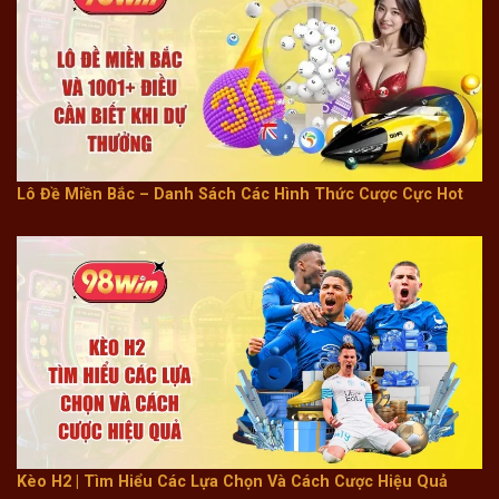
Lô Đề Miền Bắc – Danh Sách Các Hình Thức Cược Cực Hot
Kèo H2 | Tìm Hiểu Các Lựa Chọn Và Cách Cược Hiệu Quả