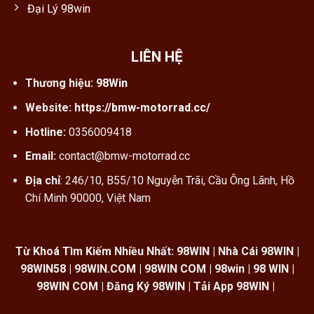
Đại Lý 98win
LIÊN HỆ
Thương hiệu:
98Win
Website:
https://bmw-motorrad.cc/
Hotline:
0356009418
Email:
contact@bmw-motorrad.cc
Địa chỉ
: 246/10, B55/10 Nguyễn Trãi, Cầu Ông Lãnh, Hồ
Chí Minh 90000, Việt Nam
Từ Khoá Tìm Kiếm Nhiều Nhất: 98WIN | Nhà Cái 98WIN |
98WIN58 | 98WIN.COM | 98WIN COM | 98win | 98 WIN |
98WIN COM | Đăng Ký 98WIN | Tải App 98WIN |