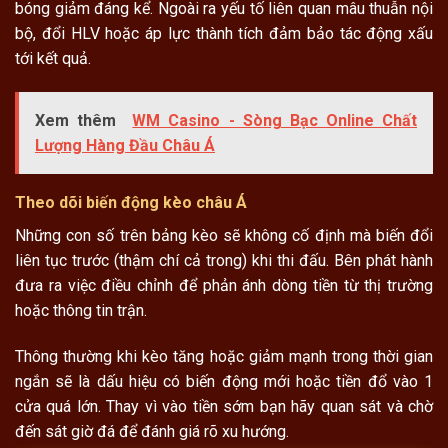
bóng giảm đáng kể. Ngoài ra yếu tố liên quan mâu thuẫn nội
bộ, đổi HLV hoặc áp lực thành tích đảm bảo tác động xấu
tới kết quả.
Xem thêm
WM Casino - Sòng Bạc Online Chất
Lượng Hàng Đầu Châu Á
Theo dõi biến động kèo châu Á
Những con số trên bảng kèo sẽ không cố định mà biến đổi
liên tục trước (thậm chí cả trong) khi thi đấu. Bên phát hành
đưa ra việc điều chỉnh để phản ánh dòng tiền từ thị trường
hoặc thông tin trận.
Thông thường khi kèo tăng hoặc giảm mạnh trong thời gian
ngắn sẽ là dấu hiệu có biến động mới hoặc tiền đổ vào 1
cửa quá lớn. Thay vì vào tiền sớm bạn hãy quan sát và chờ
đến sát giờ đá để đánh giá rõ xu hướng.