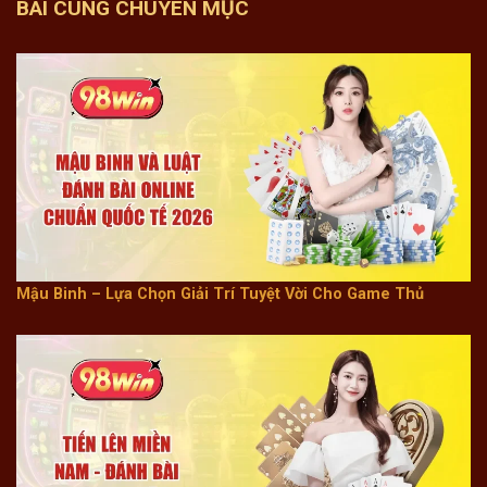
BÀI CÙNG CHUYÊN MỤC
Mậu Binh – Lựa Chọn Giải Trí Tuyệt Vời Cho Game Thủ