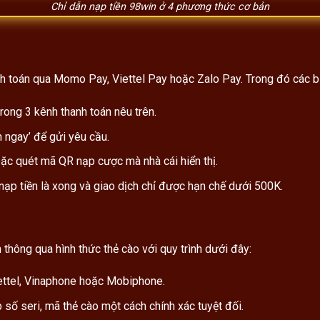
Chỉ dẫn nạp tiền 98win ở 4 phương thức cơ bản
hanh toán qua Momo Pay, Viettel Pay hoặc Zalo Pay. Trong đó các
trong 3 kênh thanh toán nêu trên.
 ngay’ để gửi yêu cầu.
oặc quét mã QR nạp cược mà nhà cái hiển thị.
nạp tiền là xong và giao dịch chỉ được hạn chế dưới 500K.
 thông qua hình thức thẻ cào với quy trình dưới đây:
ettel, Vinaphone hoặc Mobiphone.
 số seri, mã thẻ cào một cách chính xác tuyệt đối.