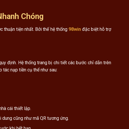
 Nhanh Chóng
c thuận tiện nhất. Bởi thế hệ thống
98win
đặc biệt hỗ trợ
uy định. Hệ thống trang bị chi tiết các bước chỉ dẫn trên
 tác nạp tiền cụ thể như sau:
à cái thiết lập.
nội dung cũng như mã QR tương ứng.
ước khi hết hạn.