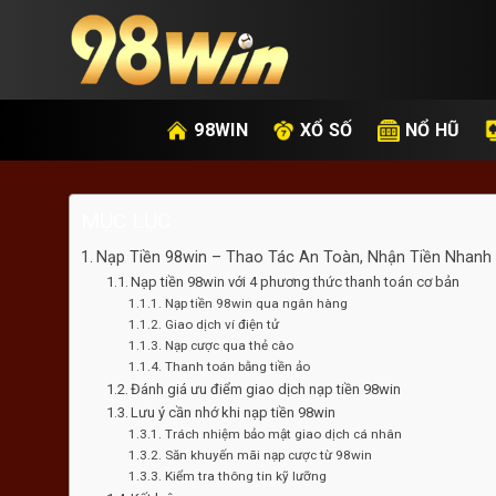
98WIN
XỔ SỐ
NỔ HŨ
MỤC LỤC
Nạp Tiền 98win – Thao Tác An Toàn, Nhận Tiền Nhanh
Nạp tiền 98win với 4 phương thức thanh toán cơ bản
Nạp tiền 98win qua ngân hàng
Giao dịch ví điện tử
Nạp cược qua thẻ cào
Thanh toán bằng tiền ảo
Đánh giá ưu điểm giao dịch nạp tiền 98win
Lưu ý cần nhớ khi nạp tiền 98win
Trách nhiệm bảo mật giao dịch cá nhân
Săn khuyến mãi nạp cược từ 98win
Kiểm tra thông tin kỹ lưỡng