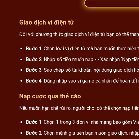
Giao dịch ví điện tử
Đối với phương thức giao dịch ví điện tử bạn có thể t
Bước 1
: Chọn loại ví điện tử mà bạn muốn thực hiện 
Bước 2
: Nhập số tiền muốn nạp -> Xác nhận ‘Nạp tiền
Bước 3
: Sao chép số tài khoản, nội dung giao dịch h
Bước 4
: Đăng nhập vào ví game cá nhân để hoàn tất 
Nạp cược qua thẻ cào
Nếu muốn hạn chế rủi ro, người chơi có thể chọn nạp tiền
Bước 1
: Chọn 1 trong 3 đơn vị nhà mạng bao gồm Vi
Bước 2
: Chọn mệnh giá tiền bạn muốn giao dịch, nhập