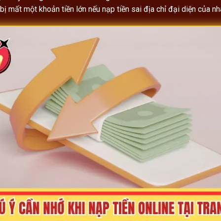
ị mất một khoản tiền lớn nếu nạp tiền sai địa chỉ đại diện của nhà