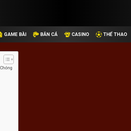
GAME BÀI
BẮN CÁ
CASINO
THỂ THAO
 Chóng