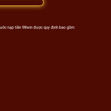
 bước nạp tiền 98win được quy định bao gồm: