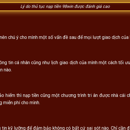
Lý do thủ tục nạp tiền 98win được đánh giá cao
 nên chú ý cho mình một số vấn đề sau để mọi lượt giao dịch của b
hông tin cá nhân cũng như lịch giao dịch của mình một cách tối 
ân nào.
hiểm thì nạp tiền cũng một chương trình tri ân được nhà cái ch
g miễn phí cho mình.
 tin kỹ lưỡng để đảm bảo không có bất cứ sai sót nào. Chỉ cần đ