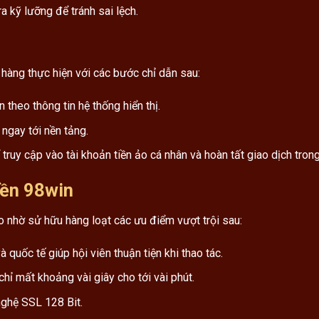
a kỹ lưỡng để tránh sai lệch.
 hàng thực hiện với các bước chỉ dẫn sau:
n theo thông tin hệ thống hiển thị.
 ngay tới nền tảng.
truy cập vào tài khoản tiền ảo cá nhân và hoàn tất giao dịch tron
iền 98win
o nhờ sử hữu hàng loạt các ưu điểm vượt trội sau:
 quốc tế giúp hội viên thuận tiện khi thao tác.
chỉ mất khoảng vài giây cho tới vài phút.
ghệ SSL 128 Bit.